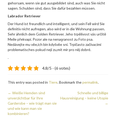
gehorsam, wenn sie gut ausgebildet sind, auch was Sie nicht
sagen. Schulden sind, dass Sie dafür bezahlen müssen.
Labrador Retriever
Der Hund ist freundlich und intelligent, und sein Fell wird Sie
definitiv nicht aufregen, also wird er in die Wohnung passen.
Sehr ähnlich dem Golden Retriever. Jeho trpělivost vás určitě
Meile překvapí. Pozor ale na nenaşranost zu Foto psa.
Nedávejte mu věe,ich bin kdyšvěe sní. Trpíčasto začívacími
problematisches pokud nejí zu,mit mir pro něj dobré.
.
4.8/5 - (6 votes)
This entry was posted in
Tiere
. Bookmark the
permalink
.
Post
←
Weiße Hemden sind
Schnelle und billige
unverzichtbar für Ihre
Hausreinigung – keine Utopie
navigation
Garderobe – wie trägt man sie
→
und wie kann man sie
kombinieren?