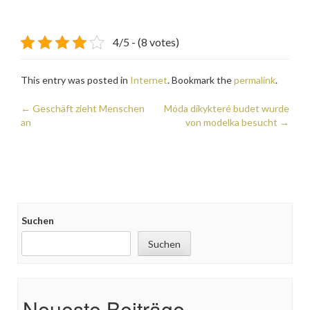
4/5 - (8 votes)
This entry was posted in
Internet
. Bookmark the
permalink
.
Post
←
Geschäft zieht Menschen
Móda díkykteré budet wurde
an
von modelka besucht
→
navigation
Suchen
Suchen
Neueste Beiträge