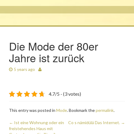
Die Mode der 80er
Jahre ist zurück
5 years ago
4.7/5 - (3 votes)
This entry was posted in
Mode
. Bookmark the
permalink
.
Post
←
Ist eine Wohnung oder ein
Co s námidúlá Das Internet.
→
freistehendes Haus mit