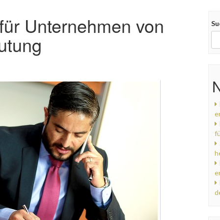
t für Unternehmen von
Su
utung
N
e
f
h
e
d