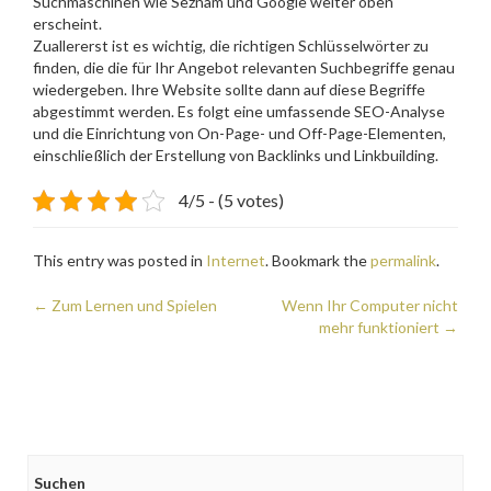
Suchmaschinen wie Seznam und Google
weiter oben
erscheint.
Zuallererst ist es wichtig, die richtigen Schlüsselwörter zu
finden, die die für Ihr Angebot relevanten Suchbegriffe genau
wiedergeben. Ihre Website sollte dann auf diese Begriffe
abgestimmt werden. Es folgt eine umfassende SEO-Analyse
und die Einrichtung von On-Page- und Off-Page-Elementen,
einschließlich der Erstellung von Backlinks und Linkbuilding.
4/5 - (5 votes)
This entry was posted in
Internet
. Bookmark the
permalink
.
Post
←
Zum Lernen und Spielen
Wenn Ihr Computer nicht
mehr funktioniert
→
navigation
Suchen