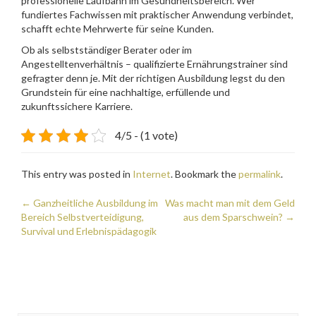
professionelle Laufbahn im Gesundheitsbereich. Wer
fundiertes Fachwissen mit praktischer Anwendung verbindet,
schafft echte Mehrwerte für seine Kunden.
Ob als selbstständiger Berater oder im
Angestelltenverhältnis – qualifizierte Ernährungstrainer sind
gefragter denn je. Mit der richtigen Ausbildung legst du den
Grundstein für eine nachhaltige, erfüllende und
zukunftssichere Karriere.
4/5 - (1 vote)
This entry was posted in
Internet
. Bookmark the
permalink
.
Post
←
Ganzheitliche Ausbildung im
Was macht man mit dem Geld
Bereich Selbstverteidigung,
aus dem Sparschwein?
→
navigation
Survival und Erlebnispädagogik