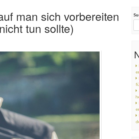
auf man sich vorbereiten
Su
icht tun sollte)
N
e
f
h
e
d