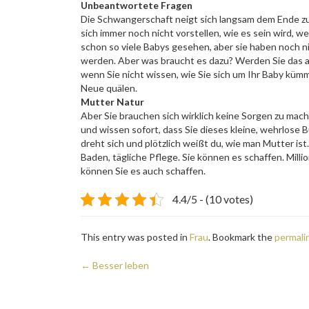
Unbeantwortete Fragen
Die Schwangerschaft neigt sich langsam dem Ende zu
sich immer noch nicht vorstellen, wie es sein wird, 
schon so viele Babys gesehen, aber sie haben noch nie
werden. Aber was braucht es dazu? Werden Sie das al
wenn Sie nicht wissen, wie Sie sich um Ihr Baby küm
Neue quälen.
Mutter Natur
Aber Sie brauchen sich wirklich keine Sorgen zu mach
und wissen sofort, dass Sie dieses kleine, wehrlose
dreht sich und plötzlich weißt du, wie man Mutter ist.
Baden, tägliche Pflege. Sie können es schaffen. Mil
können Sie es auch schaffen.
4.4/5 - (10 votes)
This entry was posted in
Frau
. Bookmark the
permali
Post
←
Besser leben
navigation