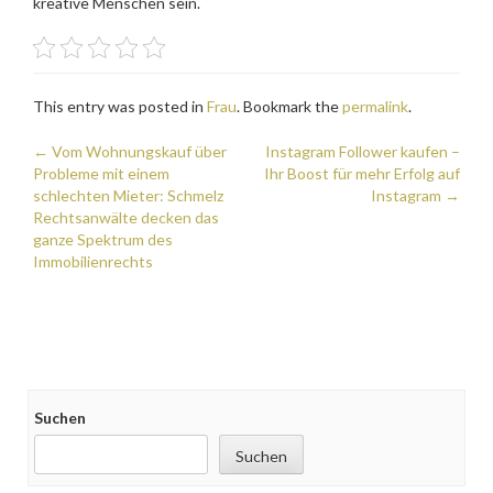
kreative Menschen sein.
This entry was posted in
Frau
. Bookmark the
permalink
.
Post
←
Vom Wohnungskauf über
Instagram Follower kaufen –
Probleme mit einem
Ihr Boost für mehr Erfolg auf
navigation
schlechten Mieter: Schmelz
Instagram
→
Rechtsanwälte decken das
ganze Spektrum des
Immobilienrechts
Suchen
Suchen