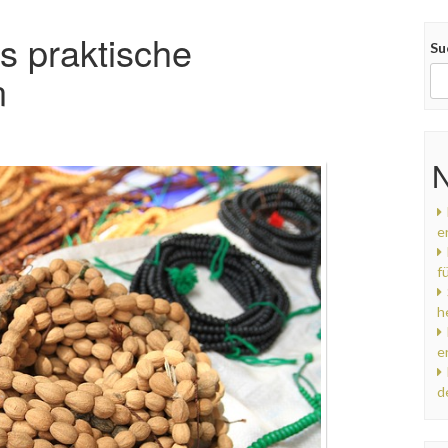
s praktische
Su
n
N
e
f
h
e
d