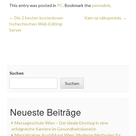
This entry was posted in
PC
. Bookmark the
permalink
.
Post
←
Die 2 besten kostenlosen
Kam na nákupmódy.
→
tschechischen Web-Editing-
navigation
Server
Suchen
Suchen
Neueste Beiträge
Massageschule Wien – Der ideale Einstieg in eine
erfolgreiche Karriere im Gesundheitsbereich
Mentaltrainer Ausbildung Wien: Moderne Methoden für