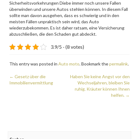
Sicherheitsvorkehrungen Diebe immer noch unsere Fallen
überwinden und unsere Autos stehlen können. In diesem Fall
sollte man davon ausgehen, dass es schwierig und in den
meisten Fällen unpraktisch sein wird, das Auto
wiederzubekommen. Es ist daher ratsam, eine Versicherung
abzuschließen, die den Schaden gut abdeckt.
3.9/5 - (8 votes)
This entry was posted in
Auto moto
. Bookmark the
permalink
.
Post
←
Gesetz über die
Haben Sie keine Angst vor den
Immobilienvermittlung
Wechseljahren, bleiben Sie
navigation
ruhig. Kräuter können Ihnen
helfen.
→