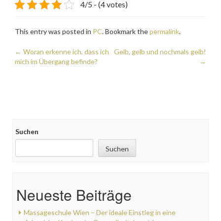
4/5 - (4 votes)
This entry was posted in
PC
. Bookmark the
permalink
.
Post
←
Woran erkenne ich, dass ich
Gelb, gelb und nochmals gelb!
mich im Übergang befinde?
→
navigation
Suchen
Suchen
Neueste Beiträge
Massageschule Wien – Der ideale Einstieg in eine