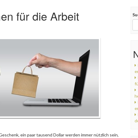
n für die Arbeit
Su
N
e
f
h
e
d
 Geschenk, ein paar tausend Dollar werden immer nützlich sein,